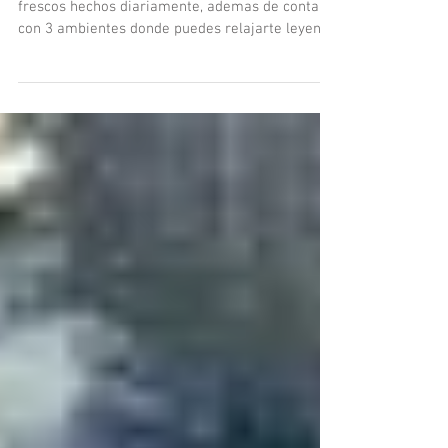
Azimos un sitio para conocer!
En este sitio encuentras productos locales
frescos hechos diariamente, ademas de contar
con 3 ambientes donde puedes relajarte leyendo
o tra